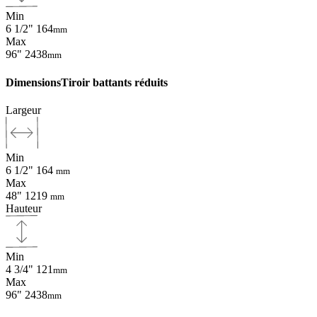
Min
6 1/2"
164
mm
Max
96"
2438
mm
Dimensions
Tiroir battants réduits
Largeur
Min
6 1/2"
164
mm
Max
48"
1219
mm
Hauteur
Min
4 3/4"
121
mm
Max
96"
2438
mm