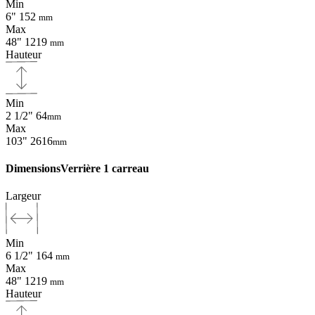
Min
6"
152
mm
Max
48"
1219
mm
Hauteur
Min
2 1/2"
64
mm
Max
103"
2616
mm
Dimensions
Verrière 1 carreau
Largeur
Min
6 1/2"
164
mm
Max
48"
1219
mm
Hauteur