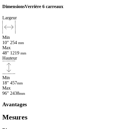
Dimensions
Verrière 6 carreaux
Largeur
Min
10"
254
mm
Max
48"
1219
mm
Hauteur
Min
18"
457
mm
Max
96"
2438
mm
Avantages
Mesures