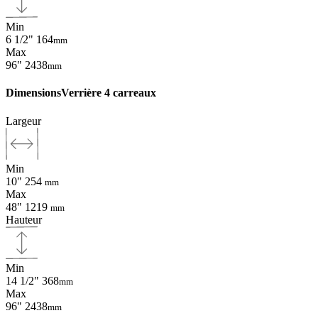
Min
6 1/2"
164
mm
Max
96"
2438
mm
Dimensions
Verrière 4 carreaux
Largeur
Min
10"
254
mm
Max
48"
1219
mm
Hauteur
Min
14 1/2"
368
mm
Max
96"
2438
mm