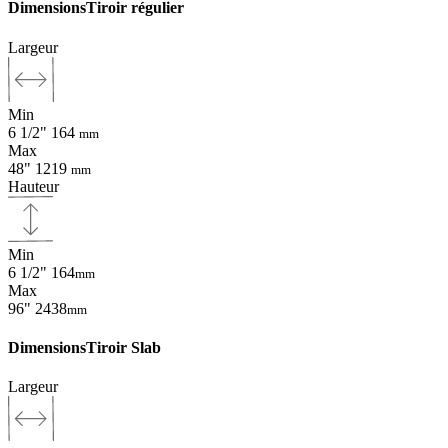
Dimensions
Tiroir régulier
Largeur
Min
6 1/2"
164
mm
Max
48"
1219
mm
Hauteur
Min
6 1/2"
164
mm
Max
96"
2438
mm
Dimensions
Tiroir Slab
Largeur