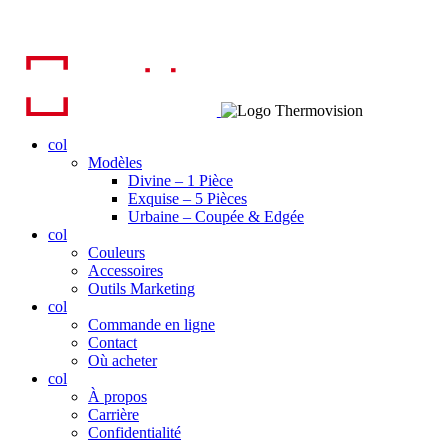
col
Modèles
Divine – 1 Pièce
Exquise – 5 Pièces
Urbaine – Coupée & Edgée
col
Couleurs
Accessoires
Outils Marketing
col
Commande en ligne
Contact
Où acheter
col
À propos
Carrière
Confidentialité