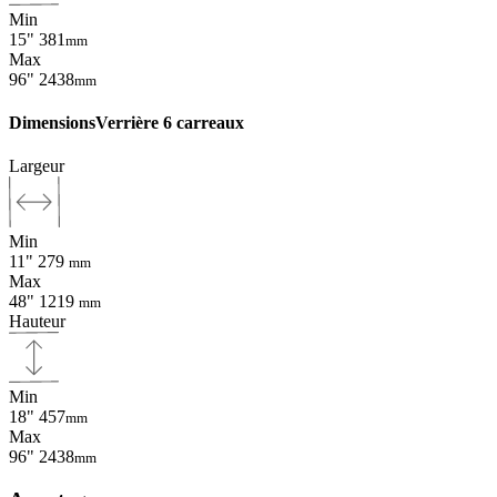
Min
15"
381
mm
Max
96"
2438
mm
Dimensions
Verrière 6 carreaux
Largeur
Min
11"
279
mm
Max
48"
1219
mm
Hauteur
Min
18"
457
mm
Max
96"
2438
mm