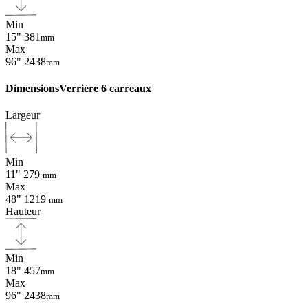
Min
15"
381
mm
Max
96"
2438
mm
Dimensions
Verrière 6 carreaux
Largeur
Min
11"
279
mm
Max
48"
1219
mm
Hauteur
Min
18"
457
mm
Max
96"
2438
mm