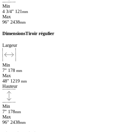
Min
4 3/4"
121
mm
Max
96"
2438
mm
Dimensions
Tiroir régulier
Largeur
Min
7"
178
mm
Max
48"
1219
mm
Hauteur
Min
7"
178
mm
Max
96"
2438
mm