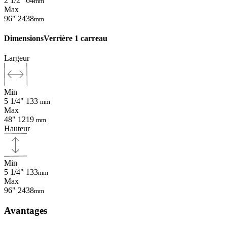
2 1/2"
64
mm
Max
96"
2438
mm
Dimensions
Verrière 1 carreau
Largeur
Min
5 1/4"
133
mm
Max
48"
1219
mm
Hauteur
Min
5 1/4"
133
mm
Max
96"
2438
mm
Avantages