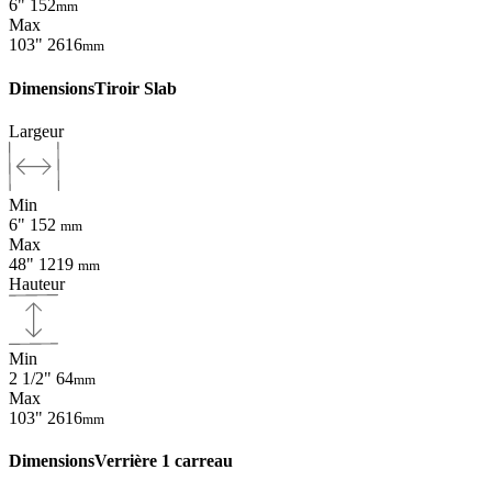
6"
152
mm
Max
103"
2616
mm
Dimensions
Tiroir Slab
Largeur
Min
6"
152
mm
Max
48"
1219
mm
Hauteur
Min
2 1/2"
64
mm
Max
103"
2616
mm
Dimensions
Verrière 1 carreau