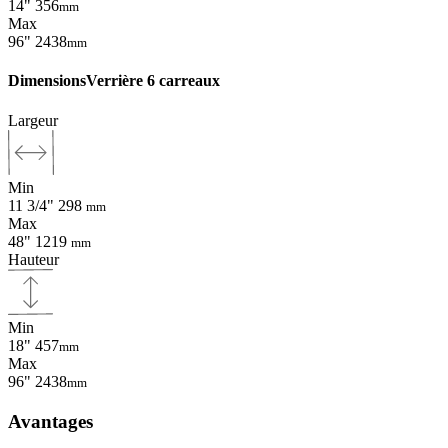
14"
356
mm
Max
96"
2438
mm
Dimensions
Verrière 6 carreaux
Largeur
Min
11 3/4"
298
mm
Max
48"
1219
mm
Hauteur
Min
18"
457
mm
Max
96"
2438
mm
Avantages