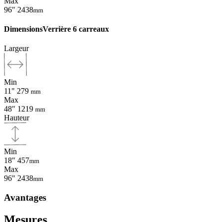
Max
96"
2438
mm
Dimensions
Verrière 6 carreaux
Largeur
Min
11"
279
mm
Max
48"
1219
mm
Hauteur
Min
18"
457
mm
Max
96"
2438
mm
Avantages
Mesures