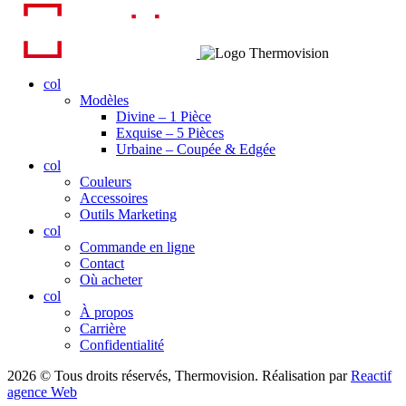
col
Modèles
Divine – 1 Pièce
Exquise – 5 Pièces
Urbaine – Coupée & Edgée
col
Couleurs
Accessoires
Outils Marketing
col
Commande en ligne
Contact
Où acheter
col
À propos
Carrière
Confidentialité
2026 © Tous droits réservés, Thermovision. Réalisation par
Reactif
agence Web