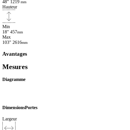
48"
1219
mm
Hauteur
Min
18"
457
mm
Max
103"
2616
mm
Avantages
Mesures
Diagramme
Dimensions
Portes
Largeur