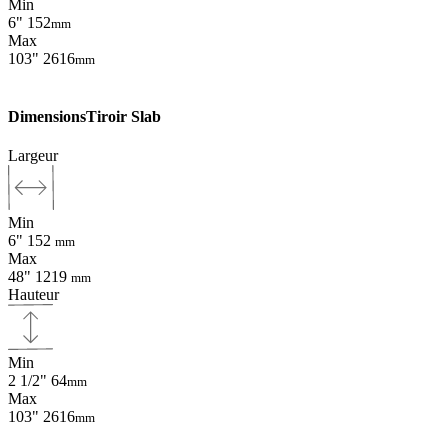
Min
6"
152
mm
Max
103"
2616
mm
Dimensions
Tiroir Slab
Largeur
Min
6"
152
mm
Max
48"
1219
mm
Hauteur
Min
2 1/2"
64
mm
Max
103"
2616
mm