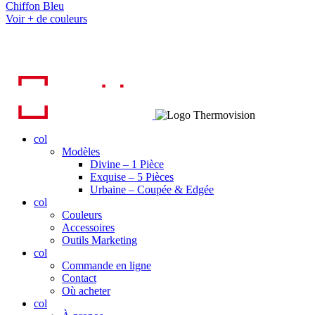
Chiffon Bleu
Voir + de couleurs
col
Modèles
Divine – 1 Pièce
Exquise – 5 Pièces
Urbaine – Coupée & Edgée
col
Couleurs
Accessoires
Outils Marketing
col
Commande en ligne
Contact
Où acheter
col