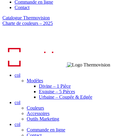
Commande en ligne
Contact
Navigation
Catalogue Thermovision
Charte de couleurs – 2025
de
l’article
col
Modèles
Divine – 1 Pièce
Exquise – 5 Pièces
Urbaine – Coupée & Edgée
col
Couleurs
Accessoires
Outils Marketing
col
Commande en ligne
Contact